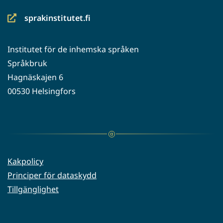
sprakinstitutet.fi
(siirryt
toiseen
Institutet för de inhemska språken
palveluun)
Språkbruk
Hagnäskajen 6
00530 Helsingfors
Kakpolicy
Principer för dataskydd
Tillgänglighet