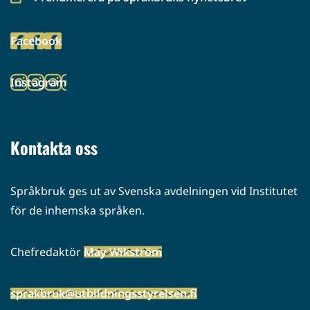
(siirryt
toiseen
Facebook
palveluun)
(siirryt
toiseen
Instagram
palveluun)
(siirryt
toiseen
palveluun)
Kontakta oss
Språkbruk ges ut av Svenska avdelningen vid Institutet
för de inhemska språken.
Chefredaktör
May Wikström
sprakbruk@utbildningsstyrelsen.fi