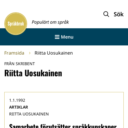
Gå
till
Sök
Framsida
innehållet
Populärt om språk
Menu
Framsida
Riitta Uosukainen
FRÅN SKRIBENT
Riitta Uosukainen
1.1.1992
ARTIKLAR
RIITTA UOSUKAINEN
Samarbete förutsätter språkkunskaper