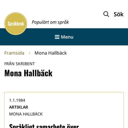
Gå
till
Sök
Framsida
innehållet
Populärt om språk
Menu
Framsida
Mona Hallbäck
FRÅN SKRIBENT
Mona Hallbäck
1.1.1984
ARTIKLAR
MONA HALLBÄCK
Språkligt samarbete över