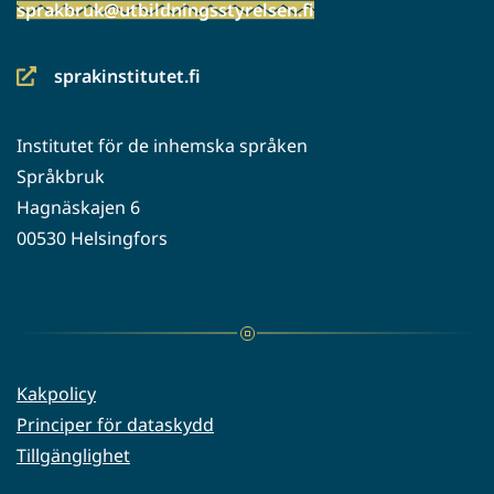
sprakbruk@utbildningsstyrelsen.fi
sprakinstitutet.fi
(siirryt
toiseen
Institutet för de inhemska språken
palveluun)
Språkbruk
Hagnäskajen 6
00530 Helsingfors
Kakpolicy
Principer för dataskydd
Tillgänglighet