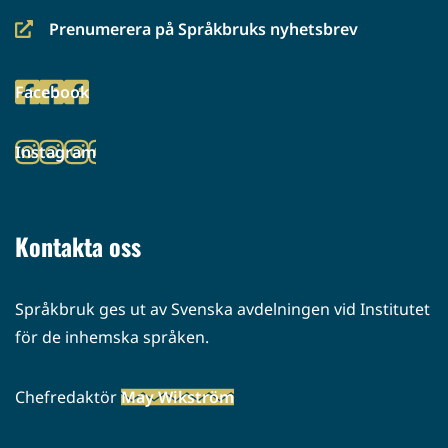
Prenumerera på Språkbruks nyhetsbrev
(siirryt
toiseen
Facebook
palveluun)
(siirryt
toiseen
Instagram
palveluun)
(siirryt
toiseen
palveluun)
Kontakta oss
Språkbruk ges ut av Svenska avdelningen vid Institutet
för de inhemska språken.
Chefredaktör
May Wikström