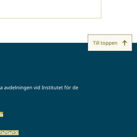
Till toppen
 avdelningen vid Institutet för de
öm
elsen.fi