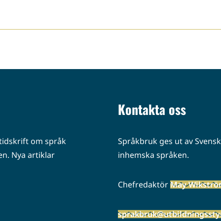
Kontakta oss
idskrift om språk
Språkbruk ges ut av Svenska
n. Nya artiklar
inhemska språken.
Chefredaktör
May Wikstr
sprakbruk@utbildningsstyr