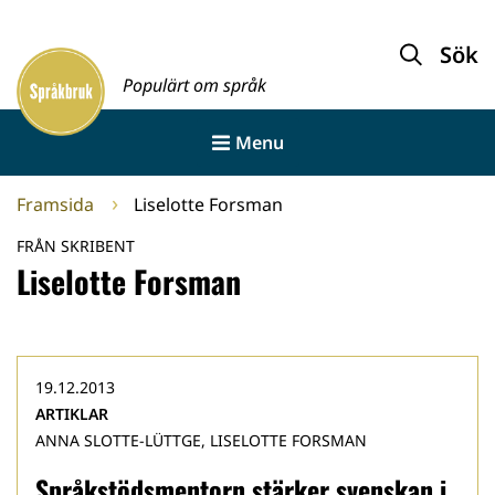
Gå
till
Sök
Framsida
innehållet
Populärt om språk
Menu
Framsida
Liselotte Forsman
FRÅN SKRIBENT
Liselotte Forsman
19.12.2013
ARTIKLAR
ANNA SLOTTE-LÜTTGE, LISELOTTE FORSMAN
Språkstödsmentorn stärker svenskan i