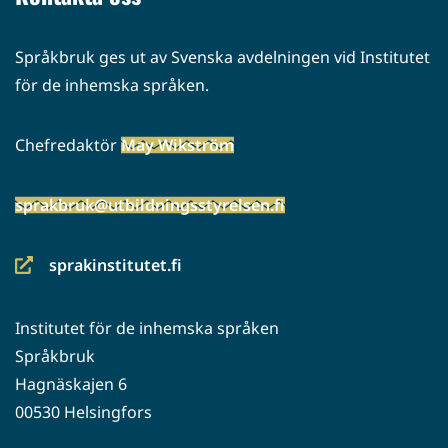
Språkbruk ges ut av Svenska avdelningen vid Institutet
för de inhemska språken.
Chefredaktör
May Wikström
sprakbruk@utbildningsstyrelsen.fi
sprakinstitutet.fi
(siirryt
toiseen
Institutet för de inhemska språken
palveluun)
Språkbruk
Hagnäskajen 6
00530 Helsingfors