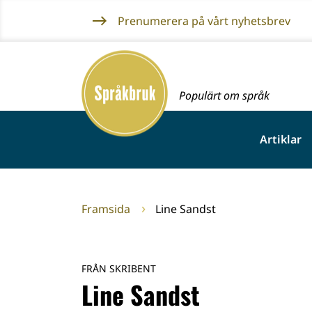
Gå
Prenumerera på vårt nyhetsbrev
till
innehållet
Framsida
Populärt om språk
Artiklar
Framsida
Line Sandst
FRÅN SKRIBENT
Line Sandst