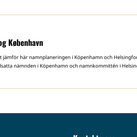
 og København
t jämför här namnplaneringen i Köpenhamn och Helsingfor
t tillsatta nämnden i Köpenhamn och namnkommittén i Helsi