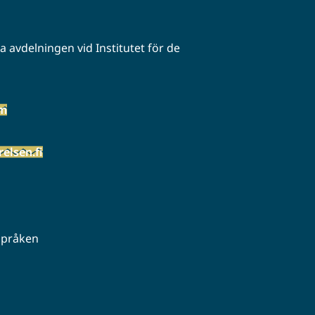
 avdelningen vid Institutet för de
öm
elsen.fi
 språken