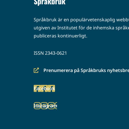
Språkbruk
Språkbruk är en populärvetenskaplig webbt
utgiven av Institutet för de inhemska språke
publiceras kontinuerligt.
ISSN 2343-0621
Prenumerera på Språkbruks nyhetsbr
(siirryt
toiseen
Facebook
palveluun)
(siirryt
toiseen
Instagram
palveluun)
(siirryt
toiseen
palveluun)