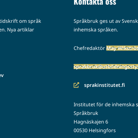
Kontakta oss
idskrift om språk
Språkbruk ges ut av Svenska
n. Nya artiklar
inhemska språken.
Chefredaktör
May Wikstr
sprakbruk@utbildningsstyr
ev
sprakinstitutet.fi
(siirryt
toiseen
Institutet för de inhemska
palveluun)
Språkbruk
Hagnäskajen 6
00530 Helsingfors