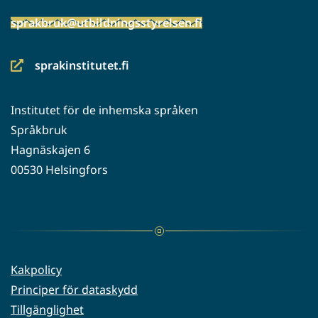
sprakbruk@utbildningsstyrelsen.fi
sprakinstitutet.fi
(siirryt
toiseen
Institutet för de inhemska språken
palveluun)
Språkbruk
Hagnäskajen 6
00530 Helsingfors
Kakpolicy
Principer för dataskydd
Tillgänglighet