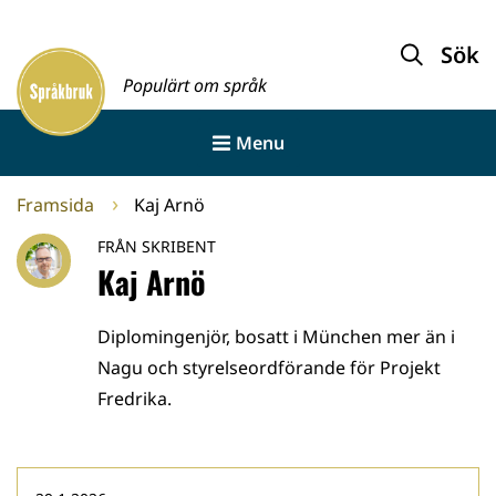
Gå
till
Sök
Framsida
innehållet
Populärt om språk
Menu
Framsida
Kaj Arnö
FRÅN SKRIBENT
Kaj Arnö
Diplomingenjör, bosatt i München mer än i
Nagu och styrelseordförande för Projekt
Fredrika.