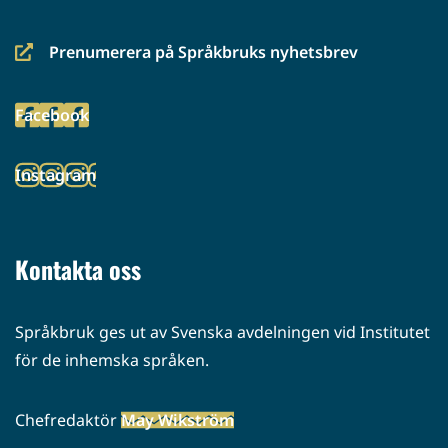
Prenumerera på Språkbruks nyhetsbrev
(siirryt
toiseen
Facebook
palveluun)
(siirryt
toiseen
Instagram
palveluun)
(siirryt
toiseen
palveluun)
Kontakta oss
Språkbruk ges ut av Svenska avdelningen vid Institutet
för de inhemska språken.
Chefredaktör
May Wikström