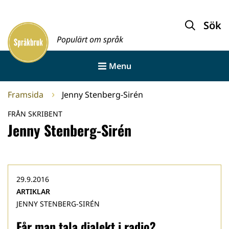
Gå
till
Sök
Framsida
innehållet
Populärt om språk
Menu
Framsida
Jenny Stenberg-Sirén
FRÅN SKRIBENT
Jenny Stenberg-Sirén
29.9.2016
ARTIKLAR
JENNY STENBERG-SIRÉN
Får man tala dialekt i radio?