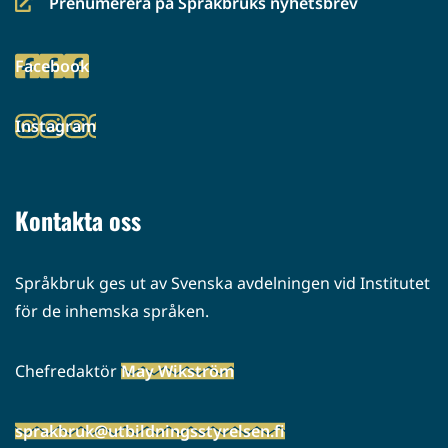
Prenumerera på Språkbruks nyhetsbrev
(siirryt
toiseen
Facebook
palveluun)
(siirryt
toiseen
Instagram
palveluun)
(siirryt
toiseen
palveluun)
Kontakta oss
Språkbruk ges ut av Svenska avdelningen vid Institutet
för de inhemska språken.
Chefredaktör
May Wikström
sprakbruk@utbildningsstyrelsen.fi