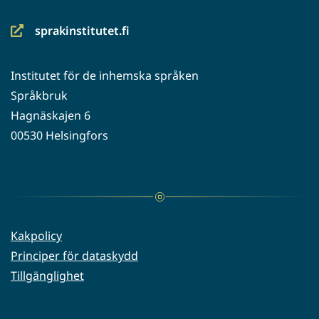
sprakinstitutet.fi
(siirryt
toiseen
Institutet för de inhemska språken
palveluun)
Språkbruk
Hagnäskajen 6
00530 Helsingfors
Kakpolicy
Principer för dataskydd
Tillgänglighet