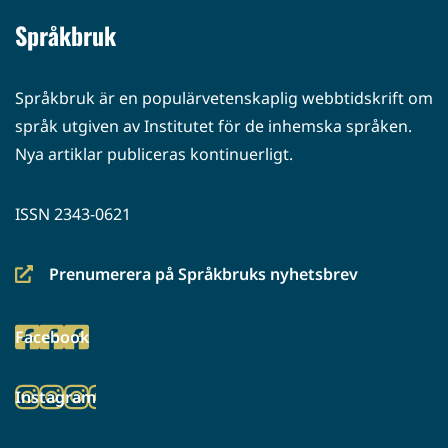
Språkbruk
Språkbruk är en populärvetenskaplig webbtidskrift om
språk utgiven av Institutet för de inhemska språken.
Nya artiklar publiceras kontinuerligt.
ISSN 2343-0621
Prenumerera på Språkbruks nyhetsbrev
(siirryt
toiseen
Facebook
palveluun)
(siirryt
toiseen
Instagram
palveluun)
(siirryt
toiseen