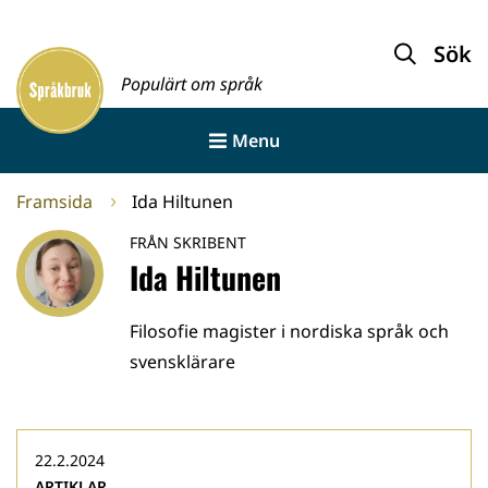
Gå
till
Sök
Framsida
innehållet
Populärt om språk
Menu
Framsida
Ida Hiltunen
FRÅN SKRIBENT
Ida Hiltunen
Filosofie magister i nordiska språk och
svensklärare
22.2.2024
ARTIKLAR