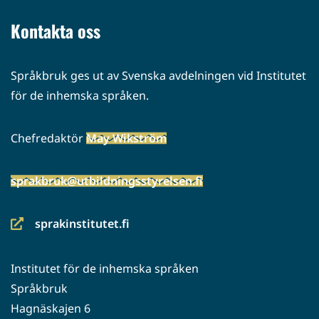
palveluun)
Kontakta oss
Språkbruk ges ut av Svenska avdelningen vid Institutet
för de inhemska språken.
Chefredaktör
May Wikström
sprakbruk@utbildningsstyrelsen.fi
sprakinstitutet.fi
(siirryt
toiseen
Institutet för de inhemska språken
palveluun)
Språkbruk
Hagnäskajen 6