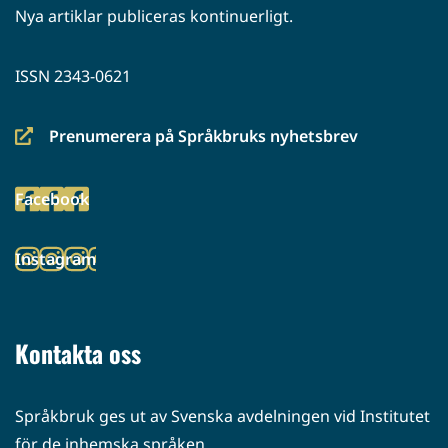
Nya artiklar publiceras kontinuerligt.
ISSN 2343-0621
Prenumerera på Språkbruks nyhetsbrev
(siirryt
toiseen
Facebook
palveluun)
(siirryt
toiseen
Instagram
palveluun)
(siirryt
toiseen
palveluun)
Kontakta oss
Språkbruk ges ut av Svenska avdelningen vid Institutet
för de inhemska språken.