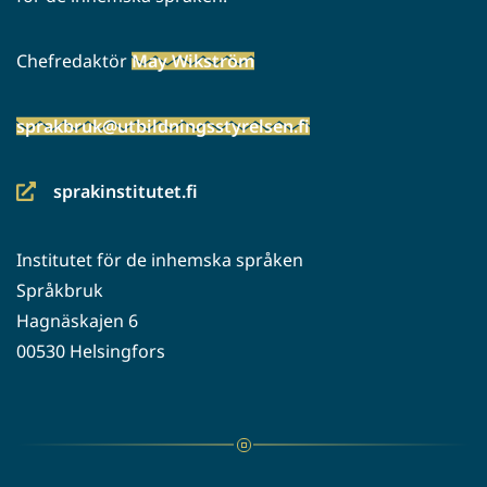
Chefredaktör
May Wikström
sprakbruk@utbildningsstyrelsen.fi
sprakinstitutet.fi
(siirryt
toiseen
Institutet för de inhemska språken
palveluun)
Språkbruk
Hagnäskajen 6
00530 Helsingfors