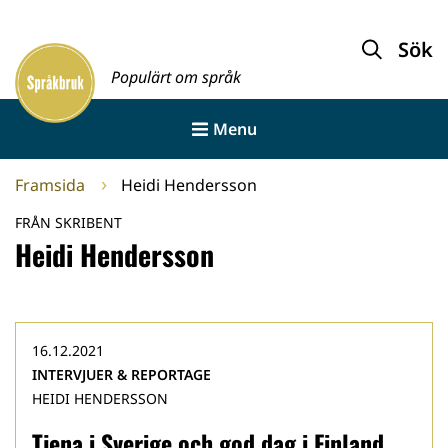
Gå
till
Sök
Framsida
innehållet
Populärt om språk
Menu
Framsida
Heidi Hendersson
FRÅN SKRIBENT
Heidi Hendersson
16.12.2021
INTERVJUER & REPORTAGE
HEIDI HENDERSSON
Tjena i Sverige och god dag i Finland