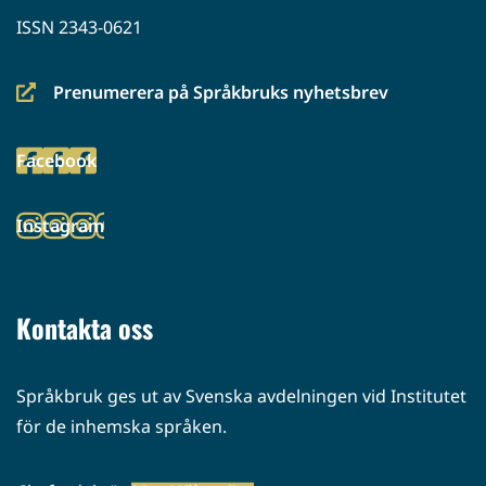
ISSN 2343-0621
Prenumerera på Språkbruks nyhetsbrev
(siirryt
toiseen
Facebook
palveluun)
(siirryt
toiseen
Instagram
palveluun)
(siirryt
toiseen
palveluun)
Kontakta oss
Språkbruk ges ut av Svenska avdelningen vid Institutet
för de inhemska språken.