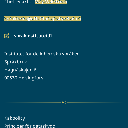
Chefredaktör
May Wikström
sprakbruk@utbildningsstyrelsen.fi
sprakinstitutet.fi
(siirryt
toiseen
Institutet för de inhemska språken
palveluun)
Språkbruk
Hagnäskajen 6
00530 Helsingfors
Kakpolicy
Principer för dataskydd