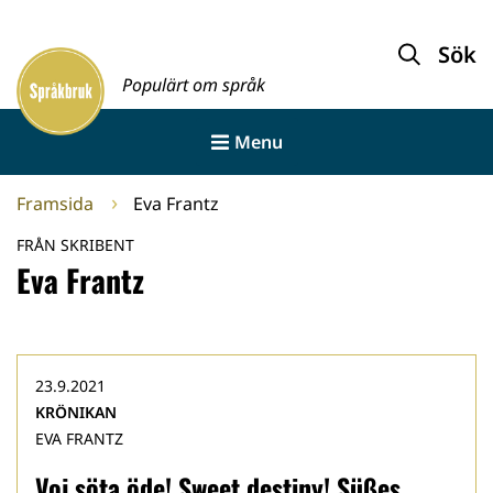
Gå
till
Sök
Framsida
innehållet
Populärt om språk
Menu
Framsida
Eva Frantz
FRÅN SKRIBENT
Eva Frantz
23.9.2021
KRÖNIKAN
EVA FRANTZ
Voj söta öde! Sweet destiny! Süßes