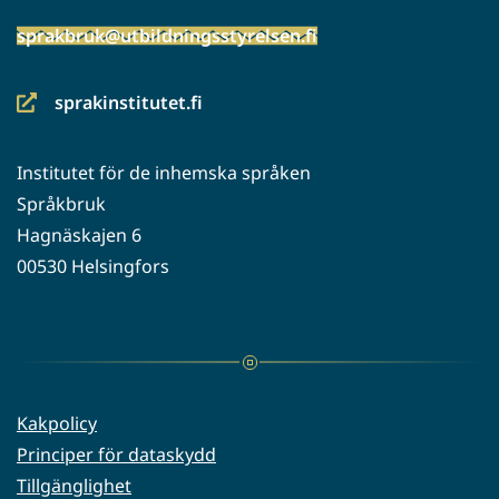
sprakbruk@utbildningsstyrelsen.fi
sprakinstitutet.fi
(siirryt
toiseen
Institutet för de inhemska språken
palveluun)
Språkbruk
Hagnäskajen 6
00530 Helsingfors
Kakpolicy
Principer för dataskydd
Tillgänglighet