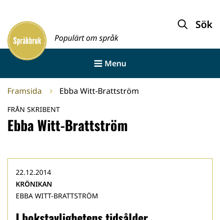
Gå
till
Sök
Framsida
innehållet
Populärt om språk
Menu
Framsida
Ebba Witt-Brattström
FRÅN SKRIBENT
Ebba Witt-Brattström
22.12.2014
KRÖNIKAN
EBBA WITT-BRATTSTRÖM
I bokstavlighetens tidsålder