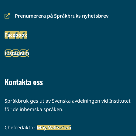
Prenumerera på Språkbruks nyhetsbrev
(siirryt
toiseen
Facebook
palveluun)
(siirryt
toiseen
Instagram
palveluun)
(siirryt
toiseen
palveluun)
Kontakta oss
Språkbruk ges ut av Svenska avdelningen vid Institutet
för de inhemska språken.
Chefredaktör
May Wikström