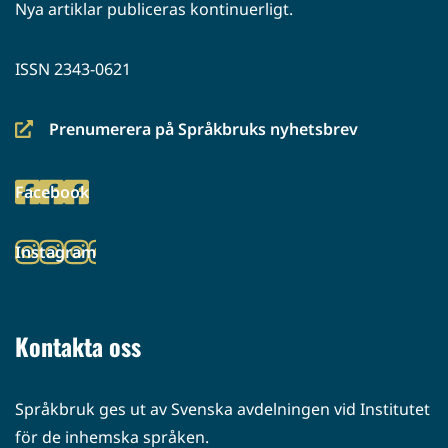
Nya artiklar publiceras kontinuerligt.
ISSN 2343-0621
Prenumerera på Språkbruks nyhetsbrev
(siirryt
toiseen
Facebook
palveluun)
(siirryt
toiseen
Instagram
palveluun)
(siirryt
toiseen
palveluun)
Kontakta oss
Språkbruk ges ut av Svenska avdelningen vid Institutet
för de inhemska språken.