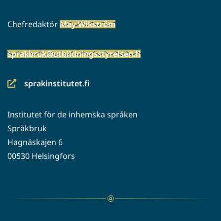
Chefredaktör
May Wikström
sprakbruk@utbildningsstyrelsen.fi
sprakinstitutet.fi
(siirryt
toiseen
Institutet för de inhemska språken
palveluun)
Språkbruk
Hagnäskajen 6
00530 Helsingfors