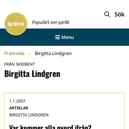
Gå
till
Sök
Framsida
innehållet
Populärt om språk
Menu
Framsida
Birgitta Lindgren
FRÅN SKRIBENT
Birgitta Lindgren
1.1.2007
ARTIKLAR
BIRGITTA LINDGREN
Var kommer alla nyord ifrån?