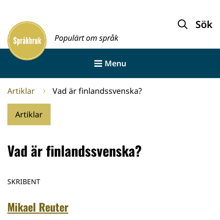
Gå
till
Sök
Framsida
innehållet
Populärt om språk
Menu
Artiklar
Vad är finlandssvenska?
Artiklar
Vad är finlandssvenska?
SKRIBENT
Mikael Reuter