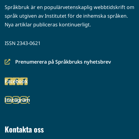
Språkbruk är en populärvetenskaplig webbtidskrift om
språk utgiven av Institutet för de inhemska språken.
Nya artiklar publiceras kontinuerligt.
ISSN 2343-0621
Prenumerera på Språkbruks nyhetsbrev
(siirryt
toiseen
Facebook
palveluun)
(siirryt
toiseen
Instagram
palveluun)
(siirryt
toiseen
palveluun)
Kontakta oss