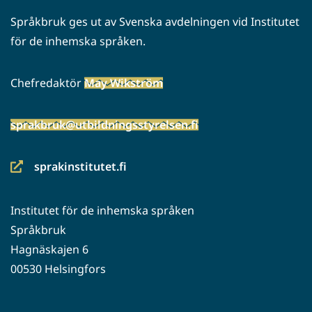
Språkbruk ges ut av Svenska avdelningen vid Institutet
för de inhemska språken.
Chefredaktör
May Wikström
sprakbruk@utbildningsstyrelsen.fi
sprakinstitutet.fi
(siirryt
toiseen
Institutet för de inhemska språken
palveluun)
Språkbruk
Hagnäskajen 6
00530 Helsingfors