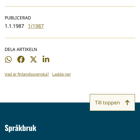
PUBLICERAD
1.1.1987
1/1987
DELA ARTIKELN
Dela
Dela
Dela
Dela
på
på
på
på
Vad är finlandssvenska?
Ladda ner
WhatsApp
Facebook
Twitter
LinkedIn
Till toppen
Språkbruk