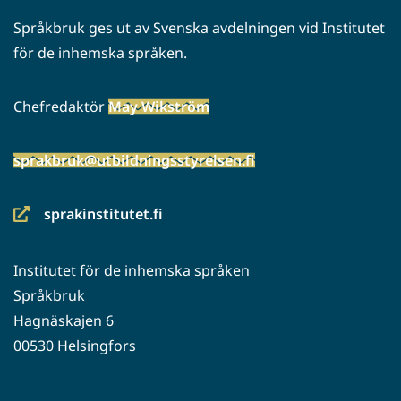
Språkbruk ges ut av Svenska avdelningen vid Institutet
för de inhemska språken.
Chefredaktör
May Wikström
sprakbruk@utbildningsstyrelsen.fi
sprakinstitutet.fi
(siirryt
toiseen
Institutet för de inhemska språken
palveluun)
Språkbruk
Hagnäskajen 6
00530 Helsingfors