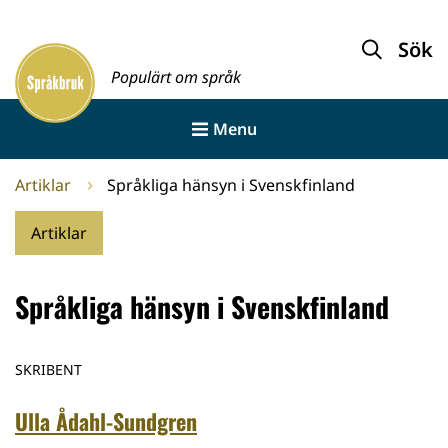
Gå
till
Sök
Framsida
innehållet
Populärt om språk
Menu
Artiklar
Språkliga hänsyn i Svenskfinland
Artiklar
Språkliga hänsyn i Svenskfinland
SKRIBENT
Ulla Ådahl-Sundgren