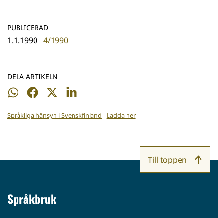
PUBLICERAD
1.1.1990
4/1990
DELA ARTIKELN
Dela
Dela
Dela
Dela
på
på
på
på
Språkliga hänsyn i Svenskfinland
Ladda ner
WhatsApp
Facebook
Twitter
LinkedIn
Till toppen
Språkbruk