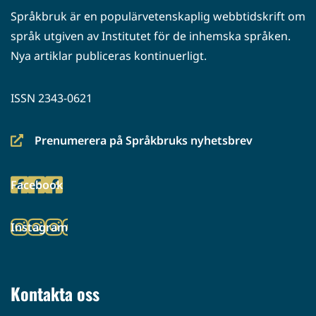
Språkbruk är en populärvetenskaplig webbtidskrift om
språk utgiven av Institutet för de inhemska språken.
Nya artiklar publiceras kontinuerligt.
ISSN 2343-0621
Prenumerera på Språkbruks nyhetsbrev
(siirryt
toiseen
Facebook
palveluun)
(siirryt
toiseen
Instagram
palveluun)
(siirryt
toiseen
palveluun)
Kontakta oss