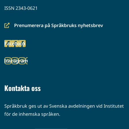
ISSN 2343-0621
Prenumerera på Språkbruks nyhetsbrev
(siirryt
toiseen
Facebook
palveluun)
(siirryt
toiseen
Instagram
palveluun)
(siirryt
toiseen
palveluun)
Kontakta oss
Språkbruk ges ut av Svenska avdelningen vid Institutet
för de inhemska språken.