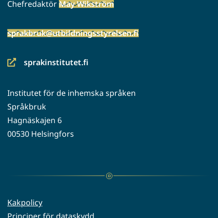
Chefredaktör
May Wikström
sprakbruk@utbildningsstyrelsen.fi
sprakinstitutet.fi
(siirryt
toiseen
Institutet för de inhemska språken
palveluun)
Språkbruk
Hagnäskajen 6
00530 Helsingfors
Kakpolicy
Principer för dataskydd