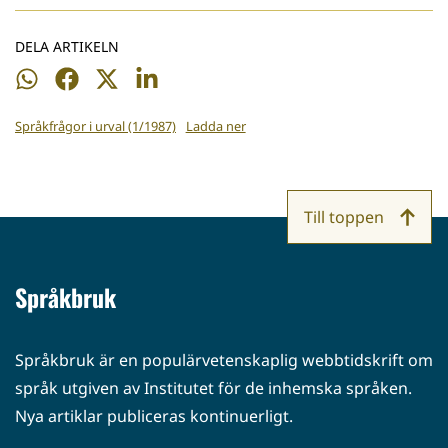
DELA ARTIKELN
Dela
Dela
Dela
Dela
på
på
på
på
Språkfrågor i urval (1/1987)
Ladda ner
WhatsApp
Facebook
Twitter
LinkedIn
Till toppen
Språkbruk
Språkbruk är en populärvetenskaplig webbtidskrift om
språk utgiven av Institutet för de inhemska språken.
Nya artiklar publiceras kontinuerligt.