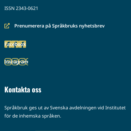
ISSN 2343-0621
Prenumerera på Språkbruks nyhetsbrev
(siirryt
toiseen
Facebook
palveluun)
(siirryt
toiseen
Instagram
palveluun)
(siirryt
toiseen
palveluun)
Kontakta oss
Språkbruk ges ut av Svenska avdelningen vid Institutet
för de inhemska språken.