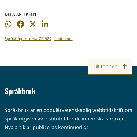
DELA ARTIKELN
Dela
Dela
Dela
Dela
på
på
på
på
Språkfrågor i urval 2/1989
Ladda ner
WhatsApp
Facebook
Twitter
LinkedIn
Till toppen
Språkbruk
Språkbruk är en populärvetenskaplig webbtidskrift om
språk utgiven av Institutet för de inhemska språken.
Nya artiklar publiceras kontinuerligt.