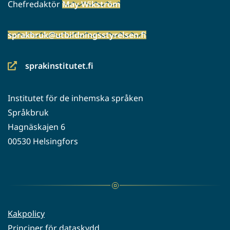
Chefredaktör
May Wikström
sprakbruk@utbildningsstyrelsen.fi
sprakinstitutet.fi
(siirryt
toiseen
Institutet för de inhemska språken
palveluun)
Språkbruk
Hagnäskajen 6
00530 Helsingfors
Kakpolicy
Principer för dataskydd