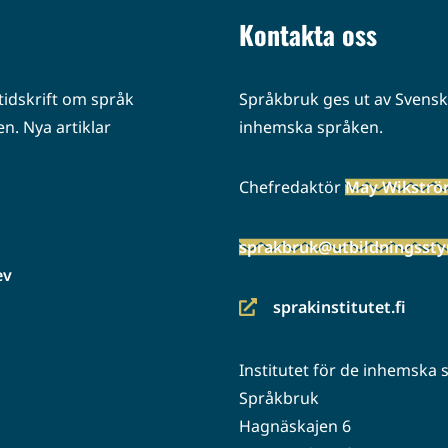
Kontakta oss
idskrift om språk
Språkbruk ges ut av Svenska
n. Nya artiklar
inhemska språken.
Chefredaktör
May Wikstr
sprakbruk@utbildningsstyr
ev
sprakinstitutet.fi
(siirryt
toiseen
Institutet för de inhemska
palveluun)
Språkbruk
Hagnäskajen 6