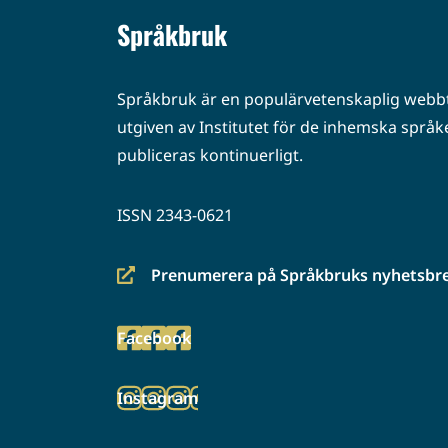
Språkbruk
Språkbruk är en populärvetenskaplig webbt
utgiven av Institutet för de inhemska språke
publiceras kontinuerligt.
ISSN 2343-0621
Prenumerera på Språkbruks nyhetsbr
(siirryt
toiseen
Facebook
palveluun)
(siirryt
toiseen
Instagram
palveluun)
(siirryt
toiseen