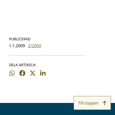
PUBLICERAD
1.1.2009
2/2009
DELA ARTIKELN
Dela
Dela
Dela
Dela
på
på
på
på
WhatsApp
Facebook
Twitter
LinkedIn
Till toppen