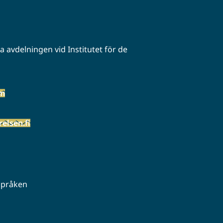
 avdelningen vid Institutet för de
öm
elsen.fi
 språken