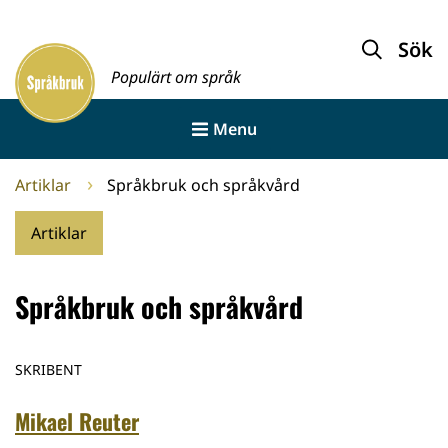
Gå
till
Sök
Framsida
innehållet
Populärt om språk
Menu
Artiklar
Språkbruk och språkvård
Artiklar
Språkbruk och språkvård
SKRIBENT
Mikael Reuter