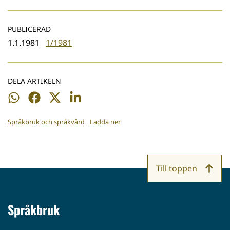
PUBLICERAD
1.1.1981
1/1981
DELA ARTIKELN
Dela
Dela
Dela
Dela
på
på
på
på
Språkbruk och språkvård
Ladda ner
WhatsApp
Facebook
Twitter
LinkedIn
Till toppen
Språkbruk