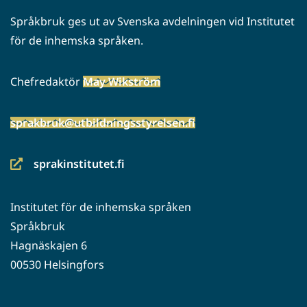
Språkbruk ges ut av Svenska avdelningen vid Institutet
för de inhemska språken.
Chefredaktör
May Wikström
sprakbruk@utbildningsstyrelsen.fi
sprakinstitutet.fi
(siirryt
toiseen
Institutet för de inhemska språken
palveluun)
Språkbruk
Hagnäskajen 6
00530 Helsingfors