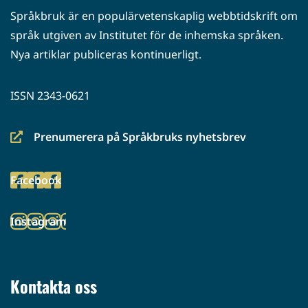
Språkbruk är en populärvetenskaplig webbtidskrift om
språk utgiven av Institutet för de inhemska språken.
Nya artiklar publiceras kontinuerligt.
ISSN 2343-0621
Prenumerera på Språkbruks nyhetsbrev
(siirryt
toiseen
Facebook
palveluun)
(siirryt
toiseen
Instagram
palveluun)
(siirryt
toiseen
palveluun)
Kontakta oss