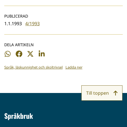
PUBLICERAD
1.1.1993
4/1993
DELA ARTIKELN
Dela
Dela
Dela
Dela
på
på
på
på
Språk, läskunnighet och skoltrivsel
Ladda ner
WhatsApp
Facebook
Twitter
LinkedIn
Till toppen
Språkbruk