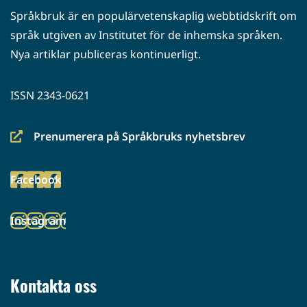
Språkbruk är en populärvetenskaplig webbtidskrift om
språk utgiven av Institutet för de inhemska språken.
Nya artiklar publiceras kontinuerligt.
ISSN 2343-0621
Prenumerera på Språkbruks nyhetsbrev
(siirryt
toiseen
Facebook
palveluun)
(siirryt
toiseen
Instagram
palveluun)
(siirryt
toiseen
palveluun)
Kontakta oss