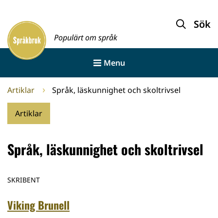
Gå
till
Sök
Framsida
innehållet
Populärt om språk
Menu
Artiklar
Språk, läskunnighet och skoltrivsel
Artiklar
Språk, läskunnighet och skoltrivsel
SKRIBENT
Viking Brunell