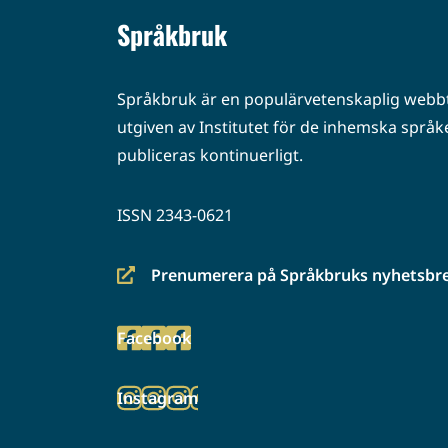
Språkbruk
Språkbruk är en populärvetenskaplig webbt
utgiven av Institutet för de inhemska språke
publiceras kontinuerligt.
ISSN 2343-0621
Prenumerera på Språkbruks nyhetsbr
(siirryt
toiseen
Facebook
palveluun)
(siirryt
toiseen
Instagram
palveluun)
(siirryt
toiseen