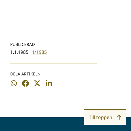
PUBLICERAD
1.1.1985
1/1985
DELA ARTIKELN
Dela
Dela
Dela
Dela
på
på
på
på
WhatsApp
Facebook
Twitter
LinkedIn
Till toppen