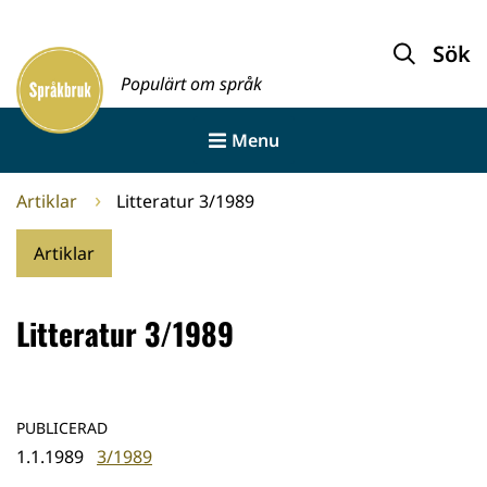
Gå
till
Sök
Framsida
innehållet
Populärt om språk
Menu
Artiklar
Litteratur 3/1989
Artiklar
Litteratur 3/1989
PUBLICERAD
1.1.1989
3/1989