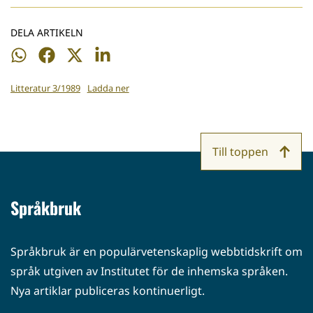
DELA ARTIKELN
Dela
Dela
Dela
Dela
på
på
på
på
Litteratur 3/1989
Ladda ner
WhatsApp
Facebook
Twitter
LinkedIn
Till toppen
Språkbruk
Språkbruk är en populärvetenskaplig webbtidskrift om
språk utgiven av Institutet för de inhemska språken.
Nya artiklar publiceras kontinuerligt.