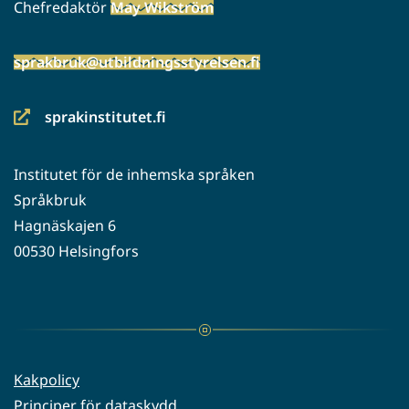
Chefredaktör
May Wikström
sprakbruk@utbildningsstyrelsen.fi
sprakinstitutet.fi
(siirryt
toiseen
Institutet för de inhemska språken
palveluun)
Språkbruk
Hagnäskajen 6
00530 Helsingfors
Kakpolicy
Principer för dataskydd