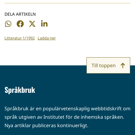
DELA ARTIKELN
Dela
Dela
Dela
Dela
på
på
på
på
Litteratur 1/1992
Ladda ner
WhatsApp
Facebook
Twitter
LinkedIn
Till toppen
Språkbruk
Språkbruk är en populärvetenskaplig webbtidskrift om
språk utgiven av Institutet för de inhemska språken.
Nya artiklar publiceras kontinuerligt.