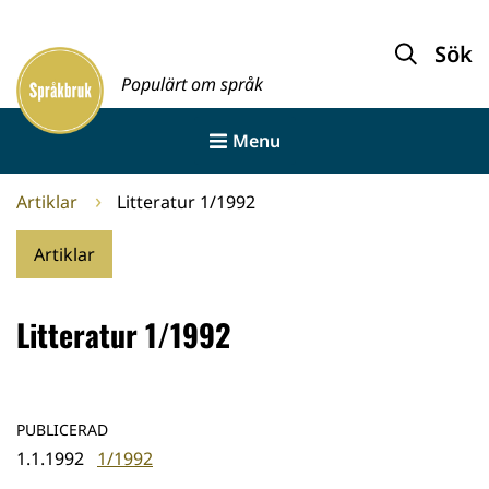
Gå
till
Sök
Framsida
innehållet
Populärt om språk
Menu
Artiklar
Litteratur 1/1992
Artiklar
Litteratur 1/1992
PUBLICERAD
1.1.1992
1/1992