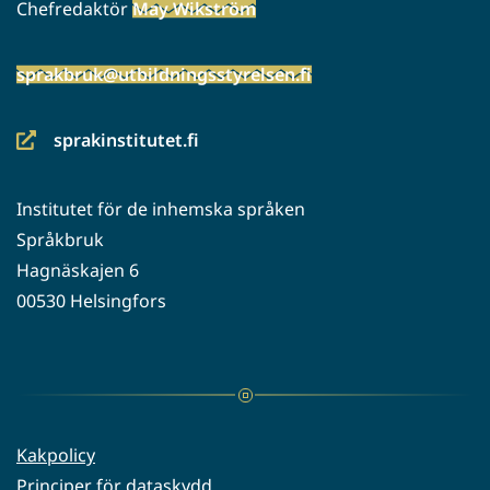
Chefredaktör
May Wikström
sprakbruk@utbildningsstyrelsen.fi
sprakinstitutet.fi
(siirryt
toiseen
Institutet för de inhemska språken
palveluun)
Språkbruk
Hagnäskajen 6
00530 Helsingfors
Kakpolicy
Principer för dataskydd