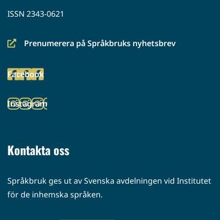
ISSN 2343-0621
Prenumerera på Språkbruks nyhetsbrev
(siirryt
toiseen
Facebook
palveluun)
(siirryt
toiseen
Instagram
palveluun)
(siirryt
toiseen
palveluun)
Kontakta oss
Språkbruk ges ut av Svenska avdelningen vid Institutet
för de inhemska språken.