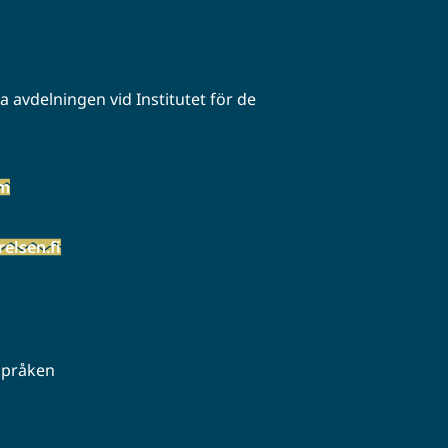
 avdelningen vid Institutet för de
öm
elsen.fi
 språken