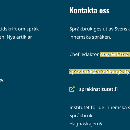
Kontakta oss
idskrift om språk
Språkbruk ges ut av Svenska
n. Nya artiklar
inhemska språken.
Chefredaktör
May Wikstr
sprakbruk@utbildningsstyr
ev
sprakinstitutet.fi
(siirryt
toiseen
Institutet för de inhemska
palveluun)
Språkbruk
Hagnäskajen 6