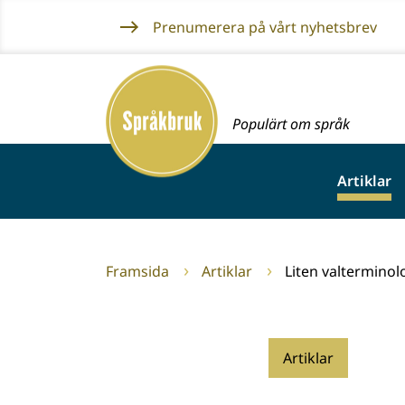
Gå
Prenumerera på vårt nyhetsbrev
till
innehållet
Framsida
Populärt om språk
Artiklar
Framsida
Artiklar
Liten valterminol
Artiklar