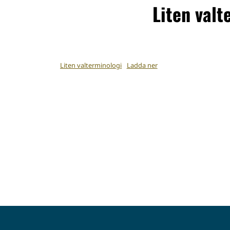
Liten valt
Liten valterminologi
Ladda ner