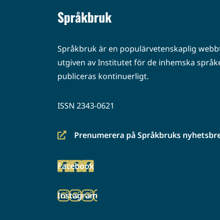
Språkbruk
Språkbruk är en populärvetenskaplig webbt
utgiven av Institutet för de inhemska språke
publiceras kontinuerligt.
ISSN 2343-0621
Prenumerera på Språkbruks nyhetsbr
(siirryt
toiseen
Facebook
palveluun)
(siirryt
toiseen
Instagram
palveluun)
(siirryt
toiseen