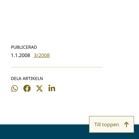
PUBLICERAD
1.1.2008
3/2008
DELA ARTIKELN
Dela
Dela
Dela
Dela
på
på
på
på
WhatsApp
Facebook
Twitter
LinkedIn
Till toppen