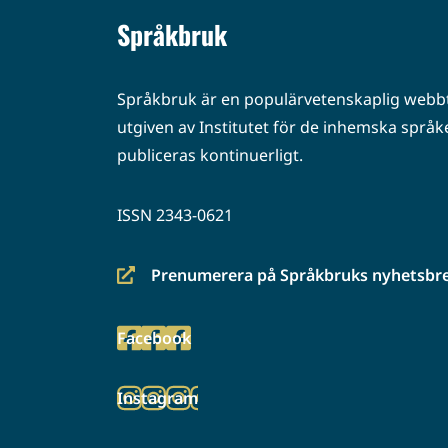
Språkbruk
Språkbruk är en populärvetenskaplig webbt
utgiven av Institutet för de inhemska språke
publiceras kontinuerligt.
ISSN 2343-0621
Prenumerera på Språkbruks nyhetsbr
(siirryt
toiseen
Facebook
palveluun)
(siirryt
toiseen
Instagram
palveluun)
(siirryt
toiseen