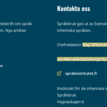
Kontakta oss
idskrift om språk
Språkbruk ges ut av Svenska
n. Nya artiklar
inhemska språken.
Chefredaktör
May Wikstr
sprakbruk@utbildningsstyr
ev
sprakinstitutet.fi
(siirryt
toiseen
Institutet för de inhemska
palveluun)
Språkbruk
Hagnäskajen 6