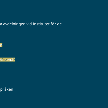
 avdelningen vid Institutet för de
öm
elsen.fi
 språken