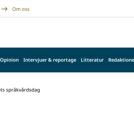
Om oss
Opinion
Intervjuer & reportage
Litteratur
Redaktione
rets språkvårdsdag