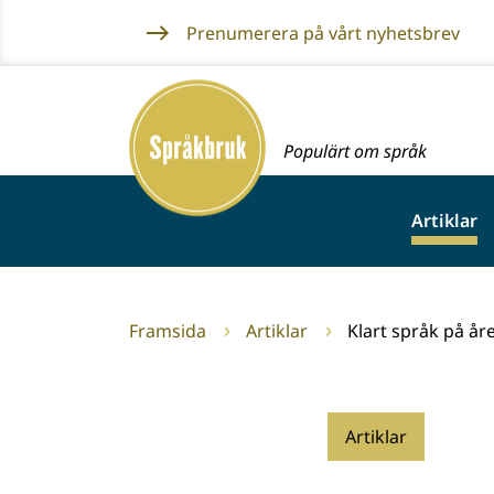
Gå
Prenumerera på vårt nyhetsbrev
till
innehållet
Framsida
Populärt om språk
Artiklar
Framsida
Artiklar
Klart språk på å
Artiklar