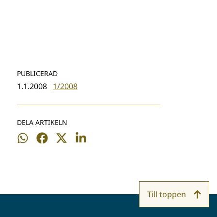
PUBLICERAD
1.1.2008
1/2008
DELA ARTIKELN
Dela
Dela
Dela
Dela
på
på
på
på
WhatsApp
Facebook
Twitter
LinkedIn
Till toppen