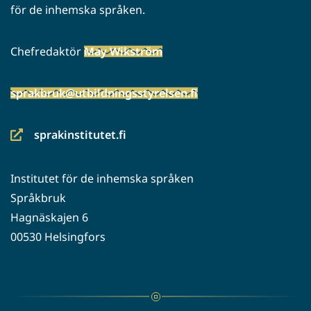
för de inhemska språken.
Chefredaktör
May Wikström
sprakbruk@utbildningsstyrelsen.fi
sprakinstitutet.fi
(siirryt
toiseen
Institutet för de inhemska språken
palveluun)
Språkbruk
Hagnäskajen 6
00530 Helsingfors