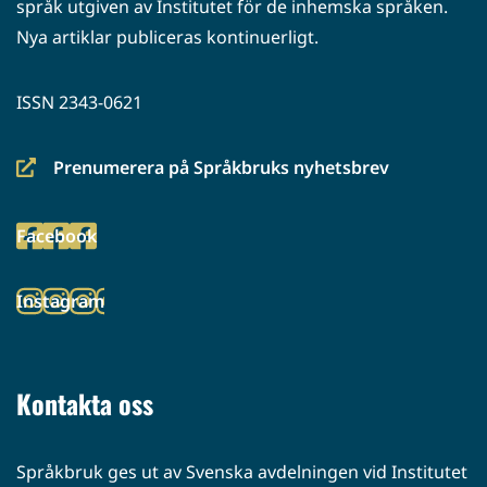
språk utgiven av Institutet för de inhemska språken.
Nya artiklar publiceras kontinuerligt.
ISSN 2343-0621
Prenumerera på Språkbruks nyhetsbrev
(siirryt
toiseen
Facebook
palveluun)
(siirryt
toiseen
Instagram
palveluun)
(siirryt
toiseen
palveluun)
Kontakta oss
Språkbruk ges ut av Svenska avdelningen vid Institutet