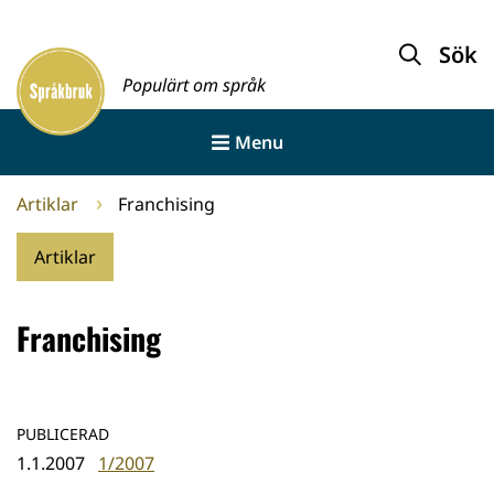
Gå
till
Sök
Framsida
innehållet
Populärt om språk
Menu
Artiklar
Franchising
Artiklar
Franchising
PUBLICERAD
1.1.2007
1/2007