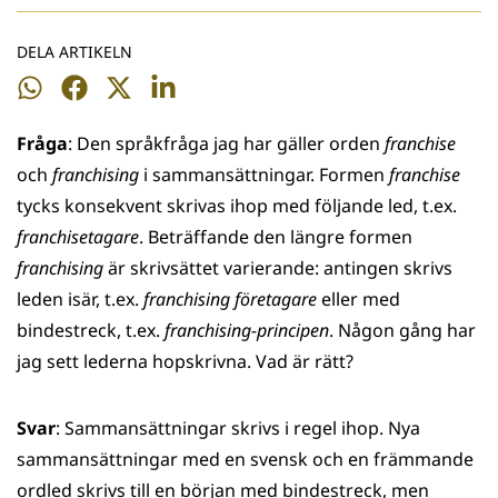
DELA ARTIKELN
Dela
Dela
Dela
Dela
på
på
på
på
Fråga
: Den språkfråga jag har gäller orden
franchise
WhatsApp
Facebook
Twitter
LinkedIn
och
franchising
i sammansättningar. Formen
franchise
tycks konsekvent skrivas ihop med följande led, t.ex.
franchisetagare
. Beträffande den längre formen
franchising
är skrivsättet varierande: antingen skrivs
leden isär, t.ex.
franchising företagare
eller med
bindestreck, t.ex.
franchis­ing-principen
. Någon gång har
jag sett lederna hopskrivna. Vad är rätt?
Svar
: Sammansättningar skrivs i regel ihop. Nya
sammansättningar med en svensk och en främmande
ordled skrivs till en början med bindestreck, men