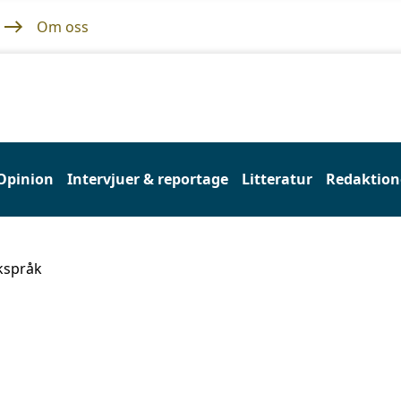
Om oss
Opinion
Intervjuer & reportage
Litteratur
Redaktione
kspråk