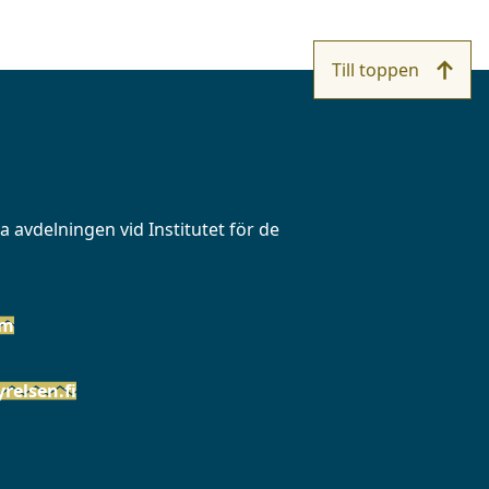
WhatsApp
Facebook
Twitter
LinkedIn
Till toppen
 avdelningen vid Institutet för de
öm
relsen.fi