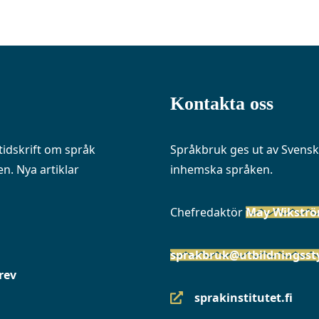
Kontakta oss
idskrift om språk
Språkbruk ges ut av Svenska
n. Nya artiklar
inhemska språken.
Chefredaktör
May Wikstr
sprakbruk@utbildningssty
rev
sprakinstitutet.fi
(siirryt