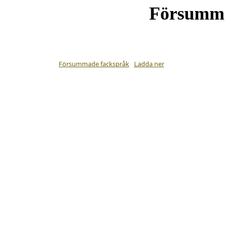
Försumma
Försummade fackspråk
Ladda ner