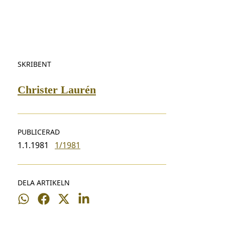
SKRIBENT
Christer Laurén
PUBLICERAD
1.1.1981
1/1981
DELA ARTIKELN
Dela
Dela
Dela
Dela
på
på
på
på