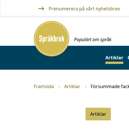
Gå
Prenumerera på vårt nyhetsbrev
till
innehållet
Framsida
Populärt om språk
Artiklar
Framsida
Artiklar
Försummade fac
Artiklar