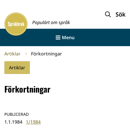
Gå
till
Sök
Framsida
innehållet
Populärt om språk
Menu
Artiklar
Förkortningar
Artiklar
Förkortningar
PUBLICERAD
1.1.1984
1/1984