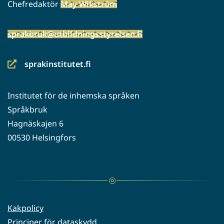
Chefredaktör
May Wikström
sprakbruk@utbildningsstyrelsen.fi
sprakinstitutet.fi
(siirryt
toiseen
Institutet för de inhemska språken
palveluun)
Språkbruk
Hagnäskajen 6
00530 Helsingfors
Kakpolicy
Principer för dataskydd