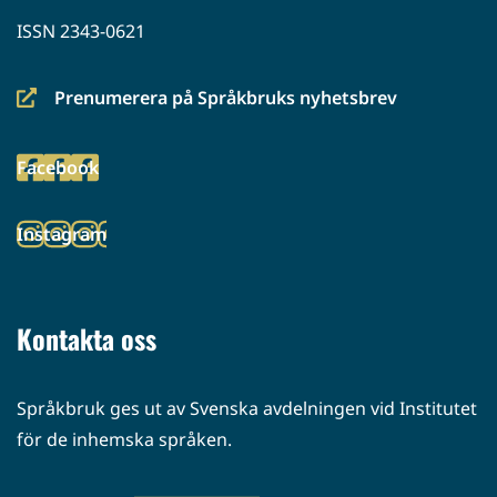
ISSN 2343-0621
Prenumerera på Språkbruks nyhetsbrev
(siirryt
toiseen
Facebook
palveluun)
(siirryt
toiseen
Instagram
palveluun)
(siirryt
toiseen
palveluun)
Kontakta oss
Språkbruk ges ut av Svenska avdelningen vid Institutet
för de inhemska språken.