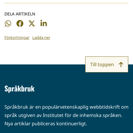
DELA ARTIKELN
Dela
Dela
Dela
Dela
på
på
på
på
Förkortningar
Ladda ner
WhatsApp
Facebook
Twitter
LinkedIn
Till toppen
Språkbruk
Språkbruk är en populärvetenskaplig webbtidskrift om
språk utgiven av Institutet för de inhemska språken.
Nya artiklar publiceras kontinuerligt.