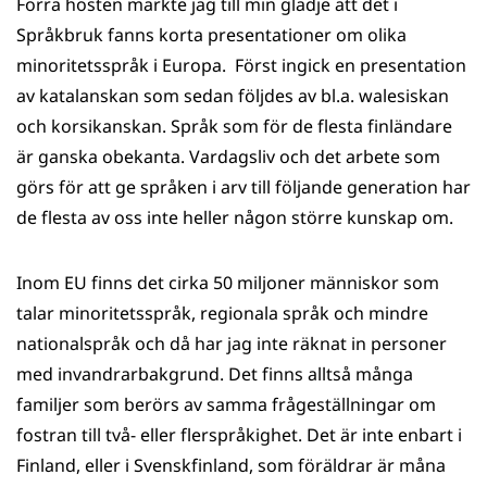
Förra hösten märkte jag till min glädje att det i
WhatsApp
Facebook
Twitter
LinkedIn
Språkbruk fanns korta presentationer om olika
minoritetsspråk i Europa. Först ingick en presentation
av katalanskan som sedan följdes av bl.a. walesiskan
och korsikanskan. Språk som för de flesta finländare
är ganska obekanta. Vardagsliv och det arbete som
görs för att ge språken i arv till följande generation har
de flesta av oss inte heller någon större kunskap om.
Inom EU finns det cirka 50 miljoner människor som
talar minoritetsspråk, regionala språk och mindre
nationalspråk och då har jag inte räknat in personer
med invandrarbakgrund. Det finns alltså många
familjer som berörs av samma frågeställningar om
fostran till två- eller flerspråkighet. Det är inte enbart i
Finland, eller i Svenskfinland, som föräldrar är måna