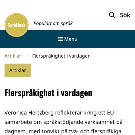
Gå
till
Sök
Framsida
innehållet
Populärt om språk
Menu
Artiklar
Flerspråkighet i vardagen
Artiklar
Flerspråkighet i vardagen
Veronica Hertzberg reflekterar kring ett EU-
samarbete om språkstödjande verksamhet på
daghem, med tonvikt på två- och flerspråkiga