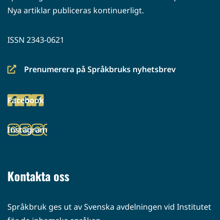
Nya artiklar publiceras kontinuerligt.
ISSN 2343-0621
Prenumerera på Språkbruks nyhetsbrev
(siirryt
toiseen
Facebook
palveluun)
(siirryt
toiseen
Instagram
palveluun)
(siirryt
toiseen
palveluun)
Kontakta oss
Språkbruk ges ut av Svenska avdelningen vid Institutet