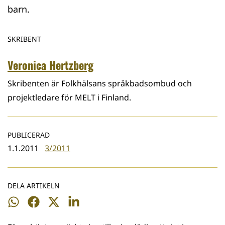
barn.
SKRIBENT
Veronica Hertzberg
Skribenten är Folkhälsans språkbadsombud och
projektledare för MELT i Finland.
PUBLICERAD
1.1.2011
3/2011
DELA ARTIKELN
Dela
Dela
Dela
Dela
på
på
på
på