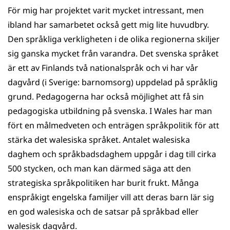
För mig har projektet varit mycket intressant, men
ibland har samarbetet också gett mig lite huvudbry.
Den språkliga verkligheten i de olika regionerna skiljer
sig ganska mycket från varandra. Det svenska språket
är ett av Finlands två nationalspråk och vi har vår
dagvård (i Sverige: barnomsorg) uppdelad på språklig
grund. Pedagogerna har också möjlighet att få sin
pedagogiska utbildning på svenska. I Wales har man
fört en målmedveten och enträgen språkpolitik för att
stärka det walesiska språket. Antalet walesiska
daghem och språkbadsdaghem uppgår i dag till cirka
500 stycken, och man kan därmed säga att den
strategiska språkpolitiken har burit frukt. Många
enspråkigt engelska familjer vill att deras barn lär sig
en god walesiska och de satsar på språkbad eller
walesisk dagvård.