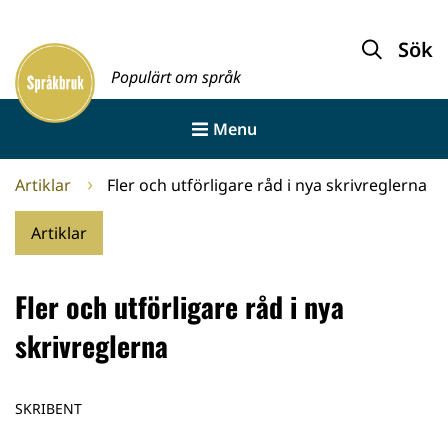
Gå
till
Sök
Framsida
innehållet
Populärt om språk
Menu
Artiklar
Fler och utförligare råd i nya skrivreglerna
Artiklar
Fler och utförligare råd i nya
skrivreglerna
SKRIBENT