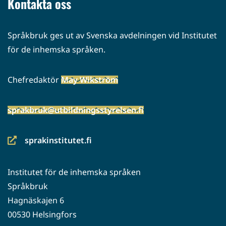
Kontakta oss
Språkbruk ges ut av Svenska avdelningen vid Institutet
för de inhemska språken.
Chefredaktör
May Wikström
sprakbruk@utbildningsstyrelsen.fi
sprakinstitutet.fi
(siirryt
toiseen
Institutet för de inhemska språken
palveluun)
Språkbruk
Hagnäskajen 6
00530 Helsingfors