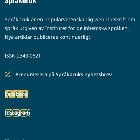
Språkbruk är en populärvetenskaplig webbtidskrift om
språk utgiven av Institutet för de inhemska språken.
Nya artiklar publiceras kontinuerligt.
ISSN 2343-0621
Prenumerera på Språkbruks nyhetsbrev
(siirryt
toiseen
Facebook
palveluun)
(siirryt
toiseen
Instagram
palveluun)
(siirryt
toiseen
palveluun)