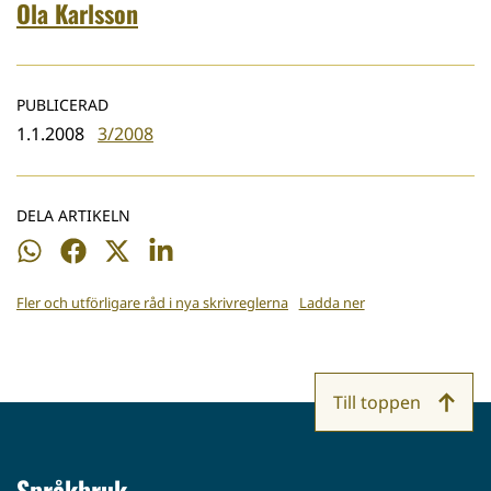
Ola Karlsson
PUBLICERAD
1.1.2008
3/2008
DELA ARTIKELN
Dela
Dela
Dela
Dela
på
på
på
på
Fler och utförligare råd i nya skrivreglerna
Ladda ner
WhatsApp
Facebook
Twitter
LinkedIn
Till toppen
Språkbruk