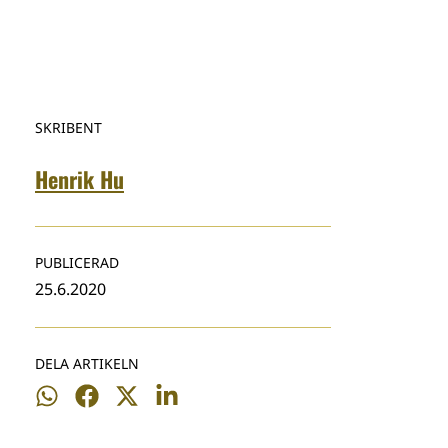
SKRIBENT
Henrik Hu
PUBLICERAD
25.6.2020
DELA ARTIKELN
Dela
Dela
Dela
Dela
på
på
på
på