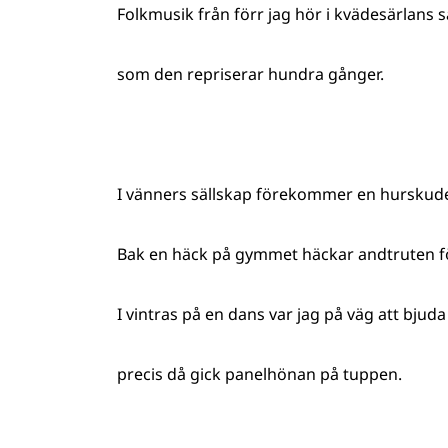
Folkmusik från förr jag hör i kvädesärlans s
som den repriserar hundra gånger.
I vänners sällskap förekommer en hurskud
Bak en häck på gymmet häckar andtruten f
I vintras på en dans var jag på väg att bjud
precis då gick panelhönan på tuppen.