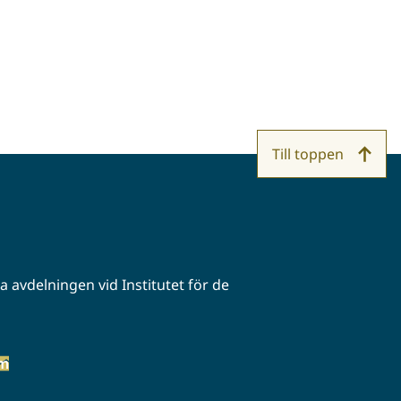
Till toppen
 avdelningen vid Institutet för de
öm