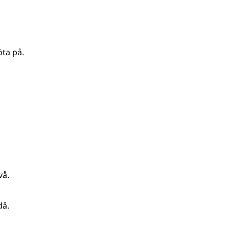
ta på.
vå.
då.