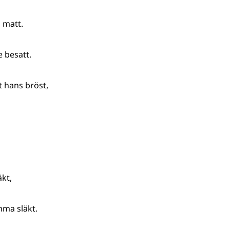
 matt.
 besatt.
t hans bröst,
äkt,
mma släkt.