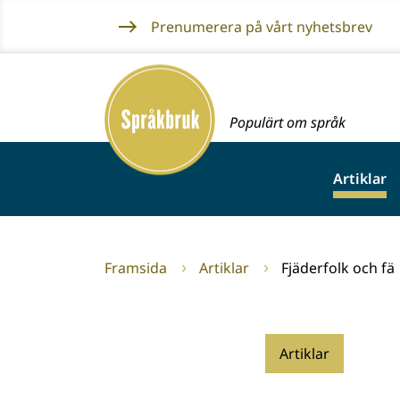
Gå
Prenumerera på vårt nyhetsbrev
till
innehållet
Framsida
Populärt om språk
Artiklar
Framsida
Artiklar
Fjäderfolk och fä
Artiklar