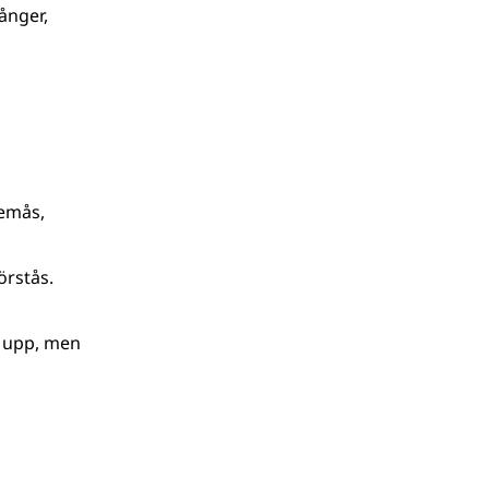
ånger,
emås,
örstås.
a upp, men