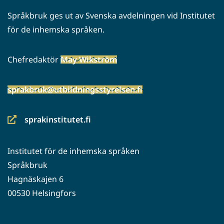
Språkbruk ges ut av Svenska avdelningen vid Institutet
för de inhemska språken.
Chefredaktör
May Wikström
sprakbruk@utbildningsstyrelsen.fi
sprakinstitutet.fi
(siirryt
toiseen
Institutet för de inhemska språken
palveluun)
Språkbruk
Hagnäskajen 6
00530 Helsingfors