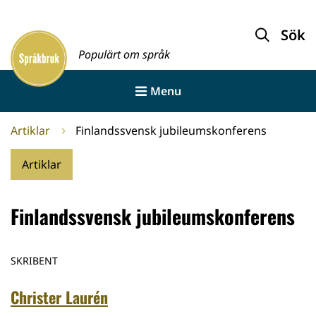
Gå
till
Sök
Framsida
innehållet
Populärt om språk
Menu
Artiklar
Finlandssvensk jubileumskonferens
Artiklar
Finlandssvensk jubileumskonferens
SKRIBENT
Christer Laurén