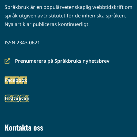
Språkbruk är en populärvetenskaplig webbtidskrift om
språk utgiven av Institutet för de inhemska språken.
Nya artiklar publiceras kontinuerligt.
ISSN 2343-0621
Prenumerera på Språkbruks nyhetsbrev
(siirryt
toiseen
Facebook
palveluun)
(siirryt
toiseen
Instagram
palveluun)
(siirryt
toiseen
palveluun)
Kontakta oss