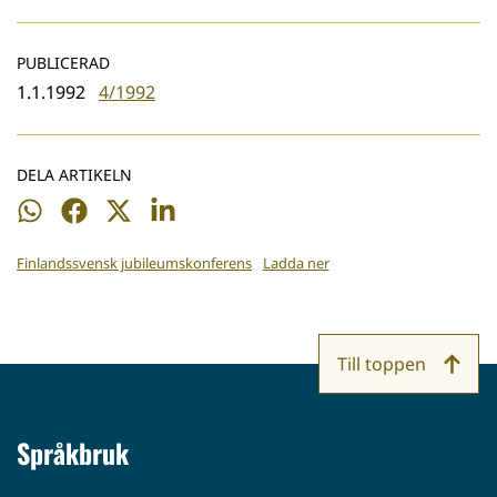
PUBLICERAD
1.1.1992
4/1992
DELA ARTIKELN
Dela
Dela
Dela
Dela
på
på
på
på
Finlandssvensk jubileumskonferens
Ladda ner
WhatsApp
Facebook
Twitter
LinkedIn
Till toppen
Språkbruk