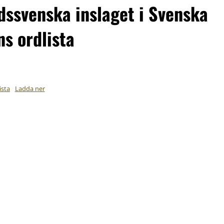
dssvenska inslaget i Svenska
s ordlista
ista
Ladda ner