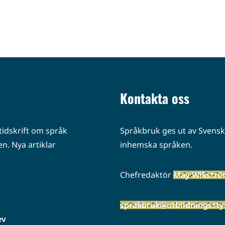
Kontakta oss
idskrift om språk
Språkbruk ges ut av Svenska
n. Nya artiklar
inhemska språken.
Chefredaktör
May Wikstr
sprakbruk@utbildningsstyr
ev