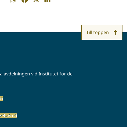
på
på
på
på
WhatsApp
Facebook
Twitter
LinkedIn
Till toppen
 avdelningen vid Institutet för de
öm
elsen.fi