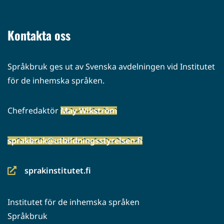
toiseen
palveluun)
Kontakta oss
Språkbruk ges ut av Svenska avdelningen vid Institutet
för de inhemska språken.
Chefredaktör
May Wikström
sprakbruk@utbildningsstyrelsen.fi
sprakinstitutet.fi
(siirryt
toiseen
Institutet för de inhemska språken
palveluun)
Språkbruk