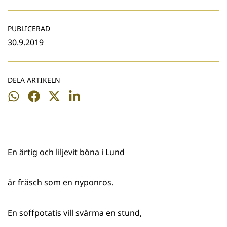
PUBLICERAD
30.9.2019
DELA ARTIKELN
Dela
Dela
Dela
Dela
på
på
på
på
WhatsApp
Facebook
Twitter
LinkedIn
En ärtig och liljevit böna i Lund
är fräsch som en nyponros.
En soffpotatis vill svärma en stund,