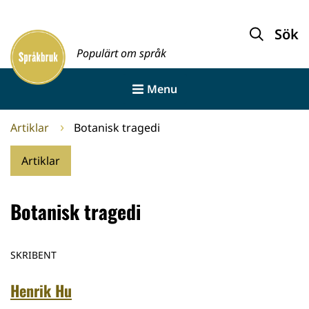
Gå
till
Sök
Framsida
innehållet
Populärt om språk
Menu
Artiklar
Botanisk tragedi
Artiklar
Botanisk tragedi
SKRIBENT
Henrik Hu