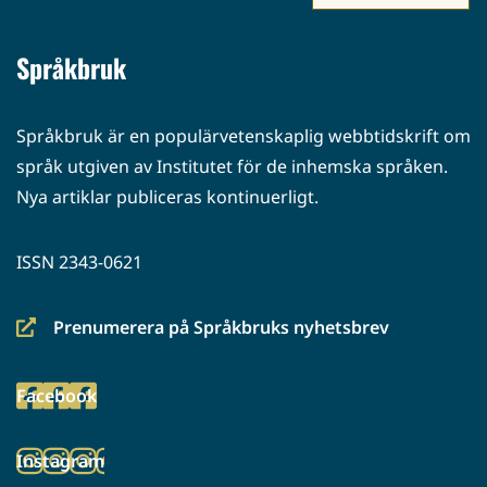
Språkbruk
Språkbruk är en populärvetenskaplig webbtidskrift om
språk utgiven av Institutet för de inhemska språken.
Nya artiklar publiceras kontinuerligt.
ISSN 2343-0621
Prenumerera på Språkbruks nyhetsbrev
(siirryt
toiseen
Facebook
palveluun)
(siirryt
toiseen
Instagram
palveluun)
(siirryt