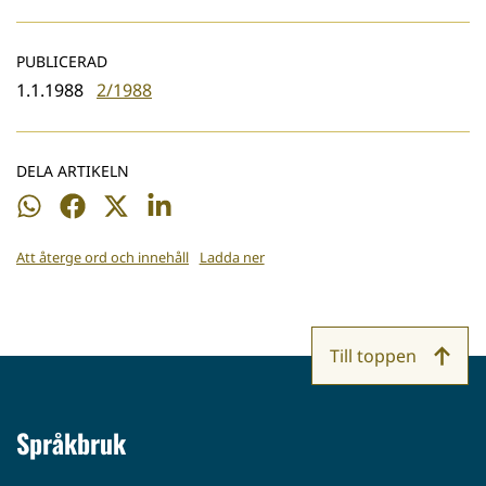
PUBLICERAD
1.1.1988
2/1988
DELA ARTIKELN
Dela
Dela
Dela
Dela
på
på
på
på
Att återge ord och innehåll
Ladda ner
WhatsApp
Facebook
Twitter
LinkedIn
Till toppen
Språkbruk