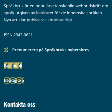
Språkbruk är en populärvetenskaplig webbtidskrift om
språk utgiven av Institutet för de inhemska språken.
Nya artiklar publiceras kontinuerligt.
ISSN 2343-0621
Prenumerera på Språkbruks nyhetsbrev
(siirryt
toiseen
Facebook
palveluun)
(siirryt
toiseen
Instagram
palveluun)
(siirryt
toiseen
palveluun)
Kontakta oss