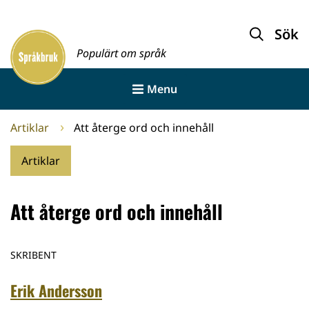
Gå
till
Sök
Framsida
innehållet
Populärt om språk
Menu
Artiklar
Att återge ord och innehåll
Artiklar
Att återge ord och innehåll
SKRIBENT
Erik Andersson