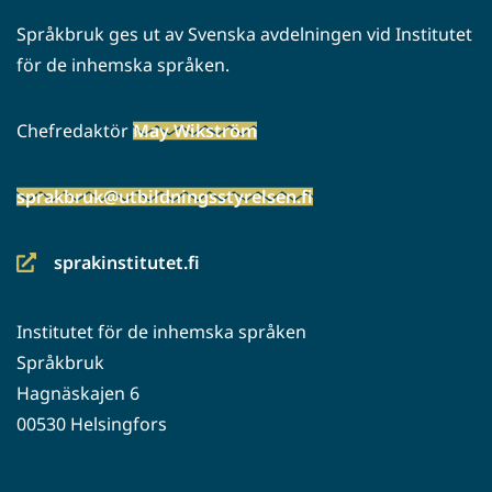
Språkbruk ges ut av Svenska avdelningen vid Institutet
för de inhemska språken.
Chefredaktör
May Wikström
sprakbruk@utbildningsstyrelsen.fi
sprakinstitutet.fi
(siirryt
toiseen
Institutet för de inhemska språken
palveluun)
Språkbruk
Hagnäskajen 6
00530 Helsingfors