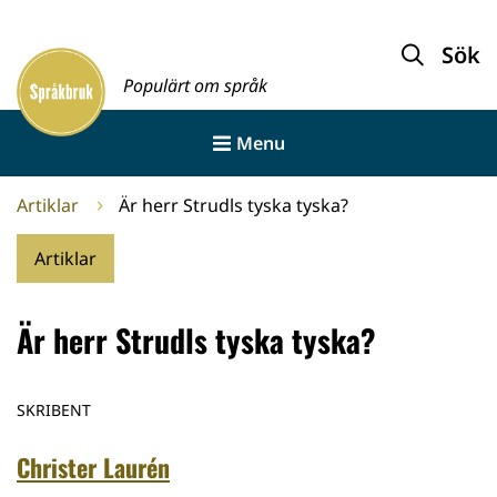
Gå
till
Sök
Framsida
innehållet
Populärt om språk
Menu
Artiklar
Är herr Strudls tyska tyska?
Artiklar
Är herr Strudls tyska tyska?
SKRIBENT
Christer Laurén