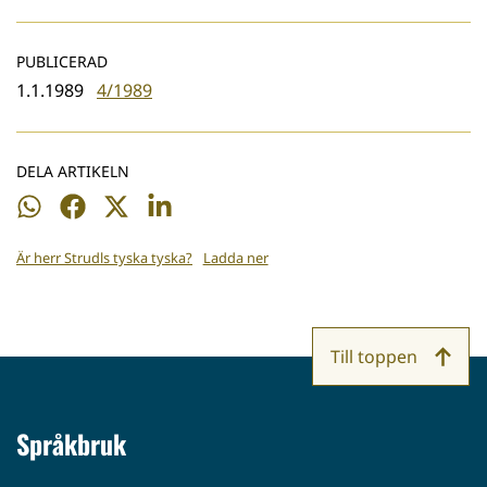
PUBLICERAD
1.1.1989
4/1989
DELA ARTIKELN
Dela
Dela
Dela
Dela
på
på
på
på
Är herr Strudls tyska tyska?
Ladda ner
WhatsApp
Facebook
Twitter
LinkedIn
Till toppen
Språkbruk