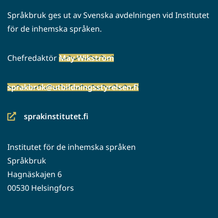
Språkbruk ges ut av Svenska avdelningen vid Institutet
för de inhemska språken.
Chefredaktör
May Wikström
sprakbruk@utbildningsstyrelsen.fi
sprakinstitutet.fi
(siirryt
toiseen
Institutet för de inhemska språken
palveluun)
Språkbruk
Hagnäskajen 6
00530 Helsingfors