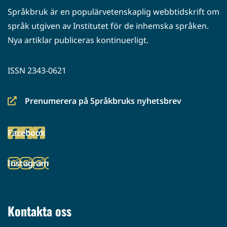
Språkbruk är en populärvetenskaplig webbtidskrift om
språk utgiven av Institutet för de inhemska språken.
Nya artiklar publiceras kontinuerligt.
ISSN 2343-0621
Prenumerera på Språkbruks nyhetsbrev
(siirryt
toiseen
Facebook
palveluun)
(siirryt
toiseen
Instagram
palveluun)
(siirryt
toiseen
palveluun)
Kontakta oss