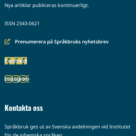
Nya artiklar publiceras kontinuerligt.
ISSN 2343-0621
Prenumerera på Språkbruks nyhetsbrev
(siirryt
toiseen
Facebook
palveluun)
(siirryt
toiseen
Instagram
palveluun)
(siirryt
toiseen
palveluun)
Kontakta oss
Språkbruk ges ut av Svenska avdelningen vid Institutet
för de inhemska språken.