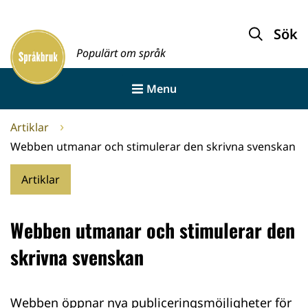
Gå
till
Sök
Framsida
innehållet
Populärt om språk
Menu
Artiklar
Webben utmanar och stimulerar den skrivna svenskan
Artiklar
Webben utmanar och stimulerar den
skrivna svenskan
Webben öppnar nya publiceringsmöjligheter för