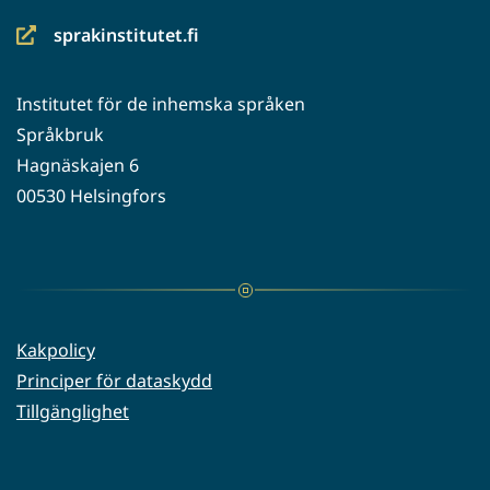
sprakinstitutet.fi
(siirryt
toiseen
Institutet för de inhemska språken
palveluun)
Språkbruk
Hagnäskajen 6
00530 Helsingfors
Kakpolicy
Principer för dataskydd
Tillgänglighet