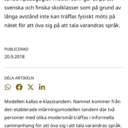
svenska och finska skolklasser som på grund av
långa avstånd inte kan träffas fysiskt möts på
nätet för att öva sig på att tala varandras språk.
PUBLICERAD
20.9.2018
DELA ARTIKELN
Dela
Dela
Dela
Dela
på
på
på
på
Modellen kallas e-klasstandem. Namnet kommer från
WhatsApp
Facebook
Twitter
LinkedIn
den etablerade inlärningsmodellen tandem där två
personer med olika modersmål träffas i informella
sammanhang för att öva sig i att tala varandras språk.