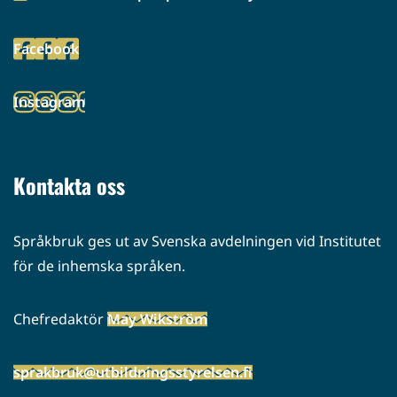
(siirryt
toiseen
Facebook
palveluun)
(siirryt
toiseen
Instagram
palveluun)
(siirryt
toiseen
palveluun)
Kontakta oss
Språkbruk ges ut av Svenska avdelningen vid Institutet
för de inhemska språken.
Chefredaktör
May Wikström
sprakbruk@utbildningsstyrelsen.fi