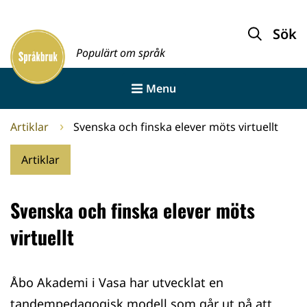
Gå
till
Sök
Framsida
innehållet
Populärt om språk
Menu
Artiklar
Svenska och finska elever möts virtuellt
Artiklar
Svenska och finska elever möts
virtuellt
Åbo Akademi i Vasa har utvecklat en
tandempedagogisk modell som går ut på att