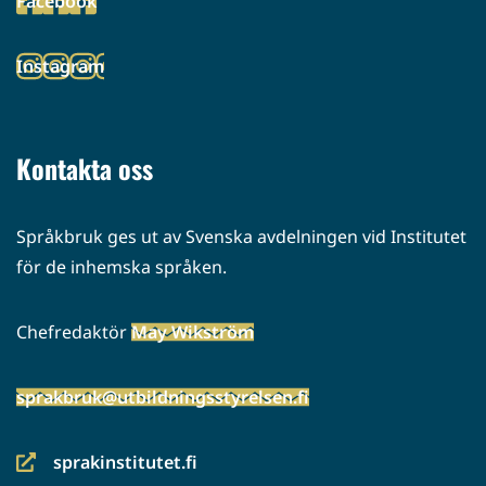
Facebook
palveluun)
(siirryt
toiseen
Instagram
palveluun)
(siirryt
toiseen
palveluun)
Kontakta oss
Språkbruk ges ut av Svenska avdelningen vid Institutet
för de inhemska språken.
Chefredaktör
May Wikström
sprakbruk@utbildningsstyrelsen.fi
sprakinstitutet.fi
(siirryt