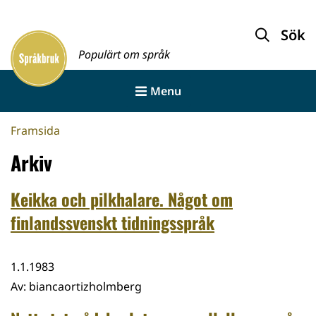
Gå
till
Sök
Framsida
innehållet
Populärt om språk
Menu
Framsida
Arkiv
Keikka och pilkhalare. Något om
finlandssvenskt tidningsspråk
1.1.1983
Av
:
biancaortizholmberg