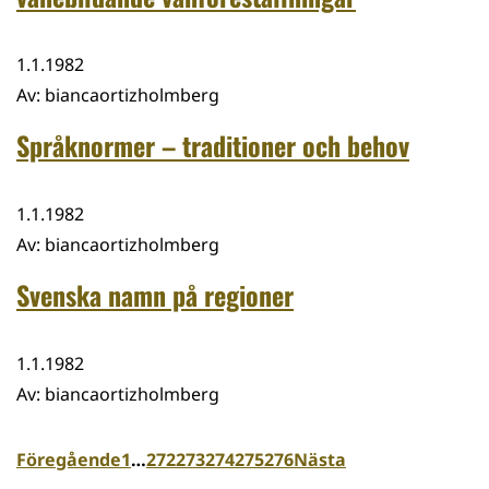
1.1.1982
Av
:
biancaortizholmberg
Språknormer – traditioner och behov
1.1.1982
Av
:
biancaortizholmberg
Svenska namn på regioner
1.1.1982
Av
:
biancaortizholmberg
Föregående
1
…
272
273
274
275
276
Nästa