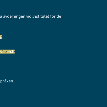
 avdelningen vid Institutet för de
öm
elsen.fi
 språken