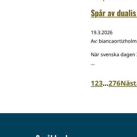
Spår av dualis
19.3.2026
Av
:
biancaortizhol
När svenska dagen 2
…
1
2
3
…
276
Näst