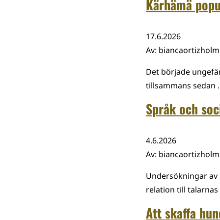
Kärhämä popul
17.6.2026
Av
:
biancaortizhol
Det började ungefä
tillsammans sedan 
Språk och soci
4.6.2026
Av
:
biancaortizhol
Undersökningar av s
relation till talarnas
Att skaffa hun