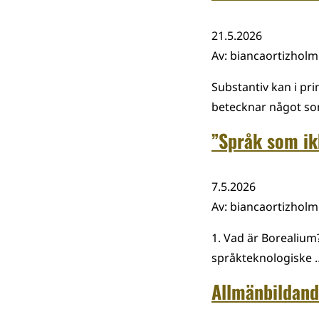
21.5.2026
Av
:
biancaortizhol
Substantiv kan i pr
betecknar något s
”Språk som ik
7.5.2026
Av
:
biancaortizhol
1. Vad är Borealium
språkteknologiske 
Allmänbildand