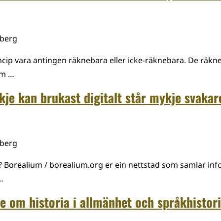
mberg
incip vara antingen räknebara eller icke-räknebara. De räk
om …
kje kan brukast digitalt står mykje svakar
mberg
? Borealium / borealium.org er ein nettstad som samlar i
…
e om historia i allmänhet och språkhistori