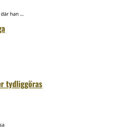
g där han …
ga
r tydliggöras
sa