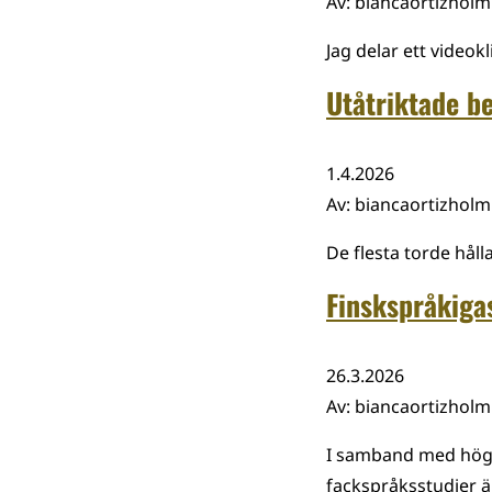
Av
:
biancaortizhol
Jag delar ett video
Utåtriktade b
1.4.2026
Av
:
biancaortizhol
De flesta torde håll
Finskspråkiga
26.3.2026
Av
:
biancaortizhol
I samband med högs
fackspråksstudier ä