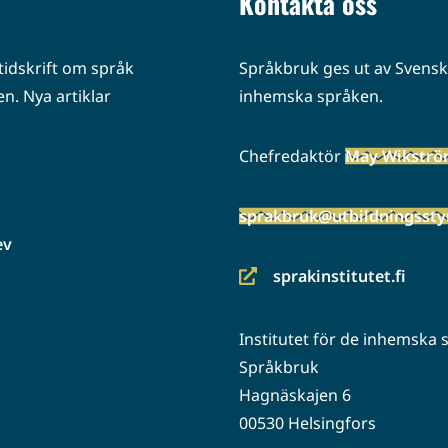
Kontakta oss
idskrift om språk
Språkbruk ges ut av Svenska
n. Nya artiklar
inhemska språken.
Chefredaktör
May Wikstr
sprakbruk@utbildningsstyr
ev
sprakinstitutet.fi
(siirryt
toiseen
Institutet för de inhemska
palveluun)
Språkbruk
Hagnäskajen 6
00530 Helsingfors