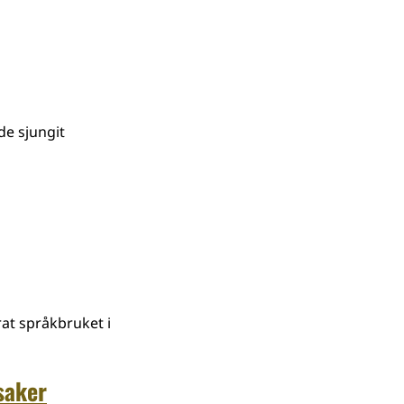
e sjungit
at språkbruket i
saker