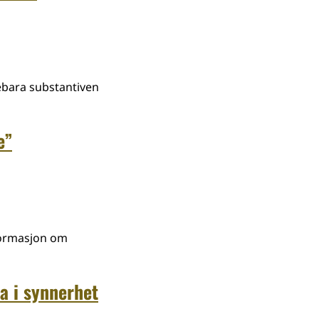
nebara substantiven
e”
nformasjon om
a i synnerhet