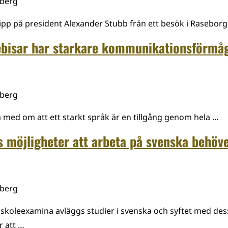
mberg
klipp på president Alexander Stubb från ett besök i Rasebor
ebisar har starkare kommunikationsförmå
mberg
a med om att ett starkt språk är en tillgång genom hela …
s möjligheter att arbeta på svenska behöve
mberg
koleexamina avläggs studier i svenska och syftet med des
r att …