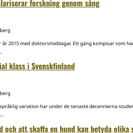
ariserar forskning genom sång
mberg
r år 2015 med doktorsmiddagar. Ett gäng kompisar som had
…
al klass i Svenskfinland
mberg
pråklig variation har under de senaste decennierna studer
 …
d och att skaffa en hund kan betyda olika 