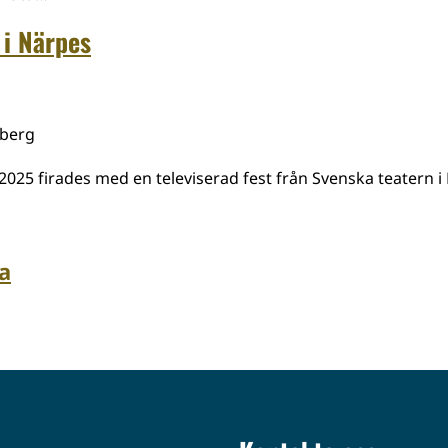
 i Närpes
mberg
025 firades med en televiserad fest från Svenska teatern i
a