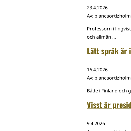
23.4.2026
Av
:
biancaortizhol
Professorn i lingvis
och allmän …
Lätt språk är 
16.4.2026
Av
:
biancaortizhol
Både i Finland och 
Visst är pres
9.4.2026