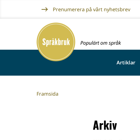
Gå
Prenumerera på vårt nyhetsbrev
till
innehållet
Framsida
Populärt om språk
Artiklar
Framsida
Arkiv