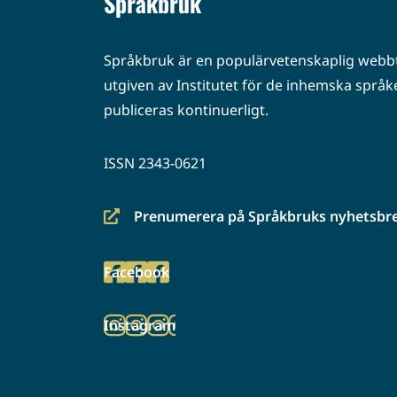
Språkbruk
Språkbruk är en populärvetenskaplig webbt
utgiven av Institutet för de inhemska språke
publiceras kontinuerligt.
ISSN 2343-0621
Prenumerera på Språkbruks nyhetsbr
(siirryt
toiseen
Facebook
palveluun)
(siirryt
toiseen
Instagram
palveluun)
(siirryt
toiseen
palveluun)